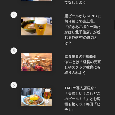
てなししよう
4
瓶ビールからTAPPYに
切り替えで売上増。
『焼きあご塩らー麺た
かはし北千住店』が感
じるTAPPYの魅力と
は？
5
飲食業界の行動指針
QSCとは？経営の見直
しやスタッフ教育にも
取り入れよう
6
TAPPY導入店紹介：
「美味しい！これどこ
のビール！？」とお客
様も驚く味！梅田『ピ
チカ』