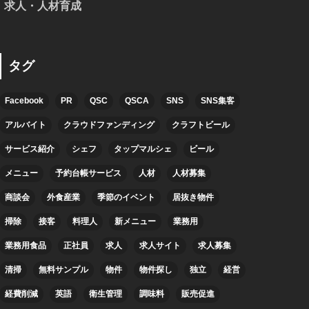
求人・人材育成
タグ
Facebook
PR
QSC
QSCA
SNS
SNS集客
アルバイト
クラウドファンディング
クラフトビール
サービス紹介
シェフ
タップマルシェ
ビール
メニュー
予約台帳サービス
人材
人材募集
商談会
外食産業
季節のイベント
居抜き物件
掃除
接客
料理人
新メニュー
業務用
業務用食品
正社員
求人
求人サイト
求人募集
清掃
無料サンプル
物件
物件探し
独立
経営
経費削減
英語
衛生管理
調味料
販売促進