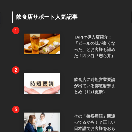
飲食店サポート人気記事
1
TAPPY導入店紹介：
「ビールの味が良くな
った」とお客様も認め
た！四ツ谷『志ら井』
2
飲食店に時短営業要請
が出ている都道府県ま
とめ（11/1更新）
3
その「接客用語」間違
ってるかも！？正しい
日本語でお客様をおも