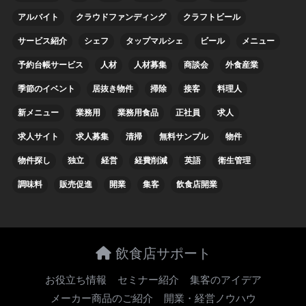
アルバイト
クラウドファンディング
クラフトビール
サービス紹介
シェフ
タップマルシェ
ビール
メニュー
予約台帳サービス
人材
人材募集
商談会
外食産業
季節のイベント
居抜き物件
掃除
接客
料理人
新メニュー
業務用
業務用食品
正社員
求人
求人サイト
求人募集
清掃
無料サンプル
物件
物件探し
独立
経営
経費削減
英語
衛生管理
調味料
販売促進
開業
集客
飲食店開業
飲食店サポート
お役立ち情報
セミナー紹介
集客のアイデア
メーカー商品のご紹介
開業・経営ノウハウ