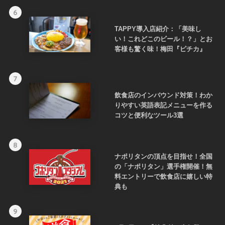
6
TAPPY導入店紹介：「美味し
い！これどこのビール！？」とお
客様も驚く味！梅田『ピチカ』
7
飲食店のインバウンド対策！わか
りやすい英語表記メニューを作る
コツと便利なツール3選
8
ナポリタンの頂点を目指せ！全国
の「ナポリタン」選手権開催！無
料エントリーで飲食店に嬉しい特
典も
9