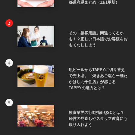
都道府県まとめ（11/1更新）
3
その「接客用語」間違ってるか
も！？正しい日本語でお客様をお
もてなししよう
4
瓶ビールからTAPPYに切り替え
で売上増。『焼きあご塩らー麺た
かはし北千住店』が感じる
TAPPYの魅力とは？
5
飲食業界の行動指針QSCとは？
経営の見直しやスタッフ教育にも
取り入れよう