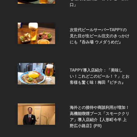
口」
次世代ビールサーバーTAPPYの
見た目が生ビール注文のきっかけ
にも『呑み場 ウメダうめだ』
TAPPY導入店紹介：「美味し
い！これどこのビール！？」とお
客様も驚く味！梅田『ピチカ』
海外との接待や商談利用が増加！
高機能喫煙ブース「スモーククリ
ア」導入店紹介【人形町今半 上
野広小路店】(PR)