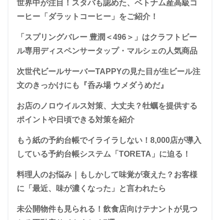
世界中が注目！スタバも認めた、ベトナム産高級コ
ーヒー「ダラットコーヒー」をご紹介！
「スプリングバレー 豊潤＜496＞」はクラフトビー
ル専用ディスペンサータップ・マルシェの人気商品
次世代ビールサーバーTAPPYの見た目が生ビール注
文のきっかけにも『呑み場 ウメダうめだ』
お店のノロウイルス対策、大丈夫？牡蠣を提供する
ポイントや日頃できる対策を紹介
もう紙の予約台帳でイライラしない！8,000店が導入
している予約台帳システム「TORETA」に迫る！
料理人のお悩み｜もしかして味覚が衰えた？お客様
に「最近、味が濃くなった」と言われたら
未公開物件も見られる！飲食店向けテナントが見つ