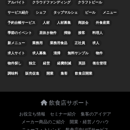
アルバイト
クラウドファンディング
クラフトビール
サービス紹介
シェフ
タップマルシェ
ビール
メニュー
予約台帳サービス
人材
人材募集
商談会
外食産業
季節のイベント
居抜き物件
掃除
接客
料理人
新メニュー
業務用
業務用食品
正社員
求人
求人サイト
求人募集
清掃
無料サンプル
物件
物件探し
独立
経営
経費削減
英語
衛生管理
調味料
販売促進
開業
集客
飲食店開業
飲食店サポート
お役立ち情報
セミナー紹介
集客のアイデア
メーカー商品のご紹介
開業・経営ノウハウ
ニュース・トレンド
飲食店向けITサービス