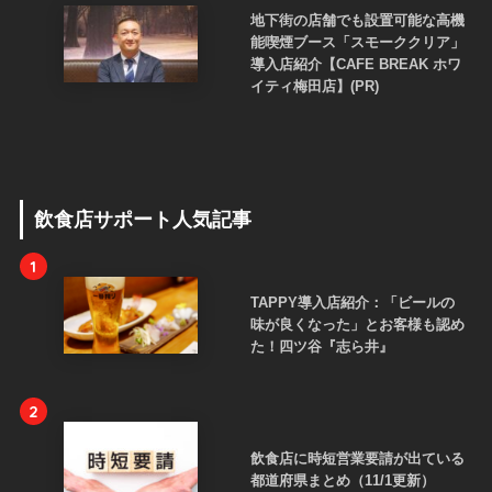
地下街の店舗でも設置可能な高機
能喫煙ブース「スモーククリア」
導入店紹介【CAFE BREAK ホワ
イティ梅田店】(PR)
飲食店サポート人気記事
1
TAPPY導入店紹介：「ビールの
味が良くなった」とお客様も認め
た！四ツ谷『志ら井』
2
飲食店に時短営業要請が出ている
都道府県まとめ（11/1更新）