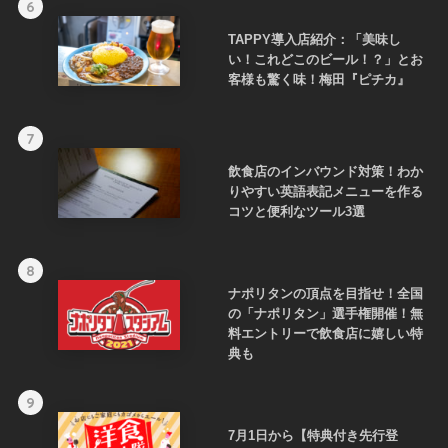
6
TAPPY導入店紹介：「美味し
い！これどこのビール！？」とお
客様も驚く味！梅田『ピチカ』
7
飲食店のインバウンド対策！わか
りやすい英語表記メニューを作る
コツと便利なツール3選
8
ナポリタンの頂点を目指せ！全国
の「ナポリタン」選手権開催！無
料エントリーで飲食店に嬉しい特
典も
9
7月1日から【特典付き先行登