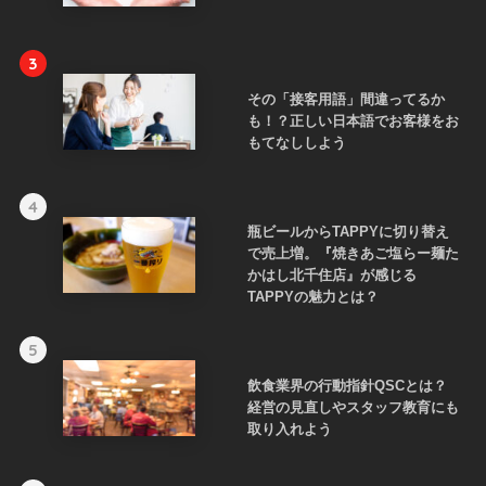
3
その「接客用語」間違ってるか
も！？正しい日本語でお客様をお
もてなししよう
4
瓶ビールからTAPPYに切り替え
で売上増。『焼きあご塩らー麺た
かはし北千住店』が感じる
TAPPYの魅力とは？
5
飲食業界の行動指針QSCとは？
経営の見直しやスタッフ教育にも
取り入れよう