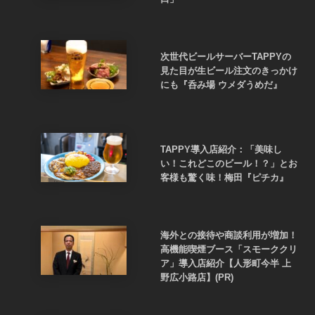
次世代ビールサーバーTAPPYの
見た目が生ビール注文のきっかけ
にも『呑み場 ウメダうめだ』
TAPPY導入店紹介：「美味し
い！これどこのビール！？」とお
客様も驚く味！梅田『ピチカ』
海外との接待や商談利用が増加！
高機能喫煙ブース「スモーククリ
ア」導入店紹介【人形町今半 上
野広小路店】(PR)