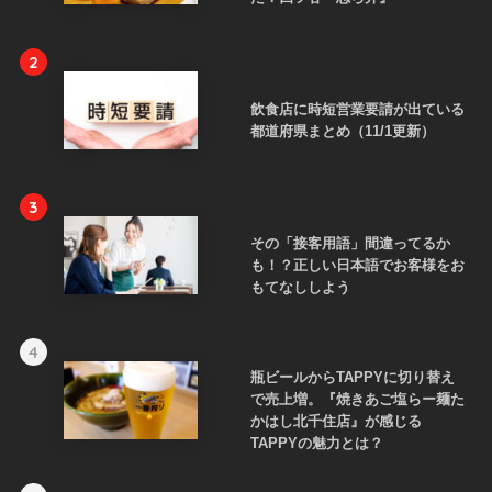
2
飲食店に時短営業要請が出ている
都道府県まとめ（11/1更新）
3
その「接客用語」間違ってるか
も！？正しい日本語でお客様をお
もてなししよう
4
瓶ビールからTAPPYに切り替え
で売上増。『焼きあご塩らー麺た
かはし北千住店』が感じる
TAPPYの魅力とは？