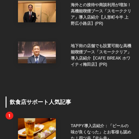
海外との接待や商談利用が増加！
高機能喫煙ブース「スモーククリ
ア」導入店紹介【人形町今半 上
野広小路店】(PR)
地下街の店舗でも設置可能な高機
能喫煙ブース「スモーククリア」
導入店紹介【CAFE BREAK ホワ
イティ梅田店】(PR)
飲食店サポート人気記事
1
TAPPY導入店紹介：「ビールの
味が良くなった」とお客様も認め
た！四ツ谷『志ら井』