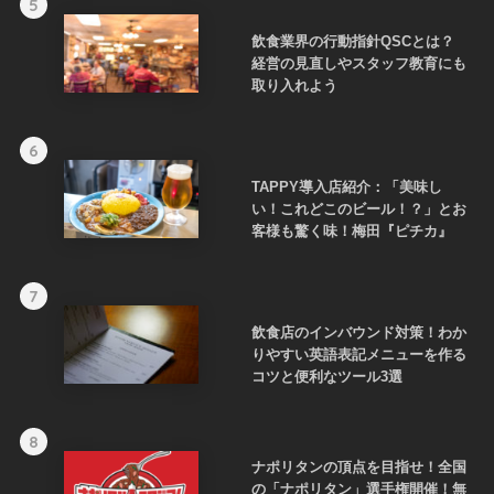
5
飲食業界の行動指針QSCとは？
経営の見直しやスタッフ教育にも
取り入れよう
6
TAPPY導入店紹介：「美味し
い！これどこのビール！？」とお
客様も驚く味！梅田『ピチカ』
7
飲食店のインバウンド対策！わか
りやすい英語表記メニューを作る
コツと便利なツール3選
8
ナポリタンの頂点を目指せ！全国
の「ナポリタン」選手権開催！無