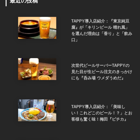
最近の投稿
TAPPY導入店紹介：『東京純豆
腐』が「キリンビール 晴れ風」
を選んだ理由は「香り」と「飲み
口」
次世代ビールサーバーTAPPYの
見た目が生ビール注文のきっかけ
にも『呑み場 ウメダうめだ』
TAPPY導入店紹介：「美味し
い！これどこのビール！？」とお
客様も驚く味！梅田『ピチカ』