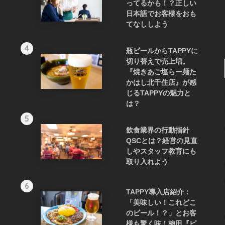
ってるかも！？正しい
日本語でお客様をおも
てなししよう
4
瓶ビールからTAPPYに
切り替えで売上増。
『焼きあご塩らー麺た
かはし北千住店』が感
じるTAPPYの魅力と
は？
5
飲食業界の行動指針
QSCとは？経営の見直
しやスタッフ教育にも
取り入れよう
6
TAPPY導入店紹介：
「美味しい！これどこ
のビール！？」とお客
様も驚く味！梅田『ピ