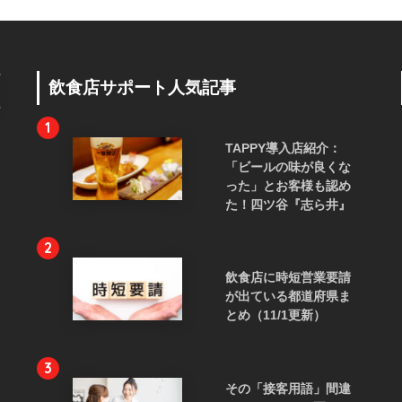
飲食店サポート人気記事
1
TAPPY導入店紹介：
「ビールの味が良くな
った」とお客様も認め
た！四ツ谷『志ら井』
2
飲食店に時短営業要請
が出ている都道府県ま
とめ（11/1更新）
3
その「接客用語」間違