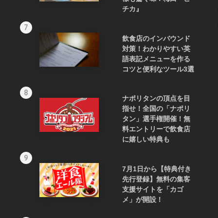
チカ』
7
飲食店のインバウンド
対策！わかりやすい英
語表記メニューを作る
コツと便利なツール3選
8
ナポリタンの頂点を目
指せ！全国の「ナポリ
タン」選手権開催！無
料エントリーで飲食店
に嬉しい特典も
9
7月1日から【特典付き
先行登録】無料の集客
支援サイトを「カゴ
メ」が開設！