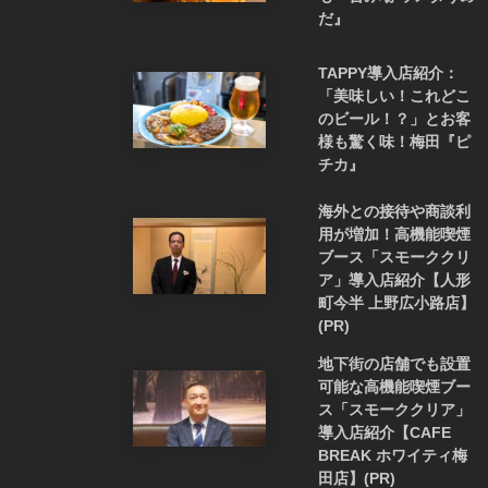
だ』
TAPPY導入店紹介：
「美味しい！これどこ
のビール！？」とお客
様も驚く味！梅田『ピ
チカ』
海外との接待や商談利
用が増加！高機能喫煙
ブース「スモーククリ
ア」導入店紹介【人形
町今半 上野広小路店】
(PR)
地下街の店舗でも設置
可能な高機能喫煙ブー
ス「スモーククリア」
導入店紹介【CAFE
BREAK ホワイティ梅
田店】(PR)