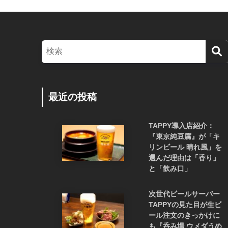
最近の投稿
TAPPY導入店紹介：
『東京純豆腐』が「キ
リンビール 晴れ風」を
選んだ理由は「香り」
と「飲み口」
次世代ビールサーバー
TAPPYの見た目が生ビ
ール注文のきっかけに
も『呑み場 ウメダうめ