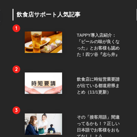
飲食店サポート人気記事
1
TAPPY導入店紹介：
「ビールの味が良くな
った」とお客様も認め
た！四ツ谷『志ら井』
2
飲食店に時短営業要請
が出ている都道府県ま
とめ（11/1更新）
3
その「接客用語」間違
ってるかも！？正しい
日本語でお客様をおも
てなししよう