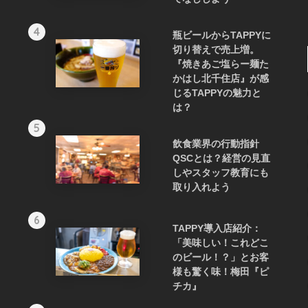
4
瓶ビールからTAPPYに
切り替えで売上増。
『焼きあご塩らー麺た
かはし北千住店』が感
じるTAPPYの魅力と
は？
5
飲食業界の行動指針
QSCとは？経営の見直
しやスタッフ教育にも
取り入れよう
6
TAPPY導入店紹介：
「美味しい！これどこ
のビール！？」とお客
様も驚く味！梅田『ピ
チカ』