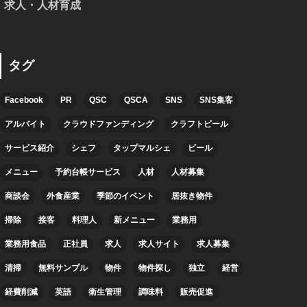
求人・人材育成
タグ
Facebook
PR
QSC
QSCA
SNS
SNS集客
アルバイト
クラウドファンディング
クラフトビール
サービス紹介
シェフ
タップマルシェ
ビール
メニュー
予約台帳サービス
人材
人材募集
商談会
外食産業
季節のイベント
居抜き物件
掃除
接客
料理人
新メニュー
業務用
業務用食品
正社員
求人
求人サイト
求人募集
清掃
無料サンプル
物件
物件探し
独立
経営
経費削減
英語
衛生管理
調味料
販売促進