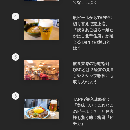
てなししよう
4
瓶ビールからTAPPYに
切り替えで売上増。
『焼きあご塩らー麺た
かはし北千住店』が感
じるTAPPYの魅力と
は？
5
飲食業界の行動指針
QSCとは？経営の見直
しやスタッフ教育にも
取り入れよう
6
TAPPY導入店紹介：
「美味しい！これどこ
のビール！？」とお客
様も驚く味！梅田『ピ
チカ』