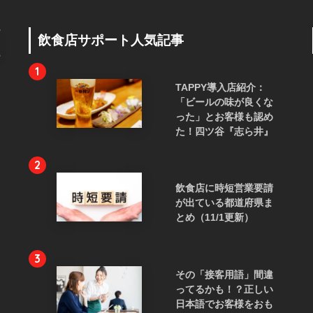
飲食店サポート人気記事
1
TAPPY導入店紹介：
「ビールの味が良くな
った」とお客様も認め
た！四ツ谷『志ら井』
2
飲食店に時短営業要請
が出ている都道府県ま
とめ（11/1更新）
3
その「接客用語」間違
ってるかも！？正しい
日本語でお客様をおも