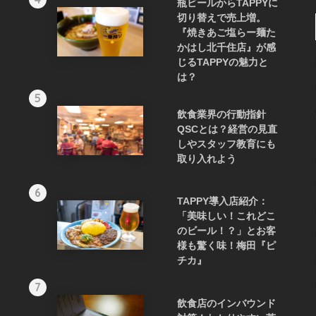
瓶ビールからTAPPYに
切り替えで売上増。
『焼きあご塩らー麺た
かはし北千住店』が感
じるTAPPYの魅力と
は？
5
飲食業界の行動指針
QSCとは？経営の見直
しやスタッフ教育にも
取り入れよう
6
TAPPY導入店紹介：
「美味しい！これどこ
のビール！？」とお客
様も驚く味！梅田『ピ
チカ』
7
飲食店のインバウンド