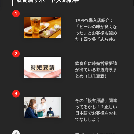
1
TAPPY導入店紹介：
「ビールの味が良くな
った」とお客様も認め
た！四ツ谷『志ら井』
2
飲食店に時短営業要請
が出ている都道府県ま
とめ（11/1更新）
3
その「接客用語」間違
ってるかも！？正しい
日本語でお客様をおも
てなししよう
4