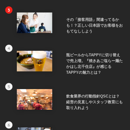
3
その「接客用語」間違ってるか
も！？正しい日本語でお客様をお
もてなししよう
4
瓶ビールからTAPPYに切り替え
で売上増。『焼きあご塩らー麺た
かはし北千住店』が感じる
TAPPYの魅力とは？
5
飲食業界の行動指針QSCとは？
経営の見直しやスタッフ教育にも
取り入れよう
6