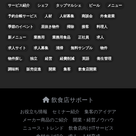
サービス紹介
シェフ
タップマルシェ
ビール
メニュー
予約台帳サービス
人材
人材募集
商談会
外食産業
季節のイベント
居抜き物件
掃除
接客
料理人
新メニュー
業務用
業務用食品
正社員
求人
求人サイト
求人募集
清掃
無料サンプル
物件
物件探し
独立
経営
経費削減
英語
衛生管理
調味料
販売促進
開業
集客
飲食店開業
飲食店サポート
お役立ち情報
セミナー紹介
集客のアイデア
メーカー商品のご紹介
開業・経営ノウハウ
ニュース・トレンド
飲食店向けITサービス