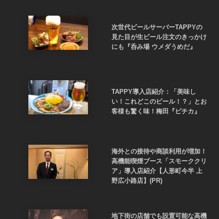
次世代ビールサーバーTAPPYの
見た目が生ビール注文のきっかけ
にも『呑み場 ウメダうめだ』
TAPPY導入店紹介：「美味し
い！これどこのビール！？」とお
客様も驚く味！梅田『ピチカ』
海外との接待や商談利用が増加！
高機能喫煙ブース「スモーククリ
ア」導入店紹介【人形町今半 上
野広小路店】(PR)
地下街の店舗でも設置可能な高機