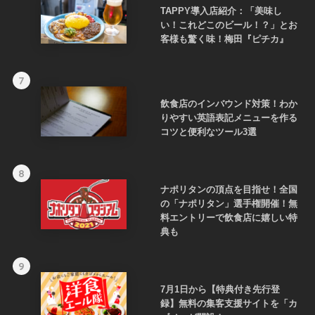
TAPPY導入店紹介：「美味し
い！これどこのビール！？」とお
客様も驚く味！梅田『ピチカ』
7
飲食店のインバウンド対策！わか
りやすい英語表記メニューを作る
コツと便利なツール3選
8
ナポリタンの頂点を目指せ！全国
の「ナポリタン」選手権開催！無
料エントリーで飲食店に嬉しい特
典も
9
7月1日から【特典付き先行登
録】無料の集客支援サイトを「カ