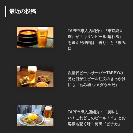
最近の投稿
TAPPY導入店紹介：『東京純豆
腐』が「キリンビール 晴れ風」
を選んだ理由は「香り」と「飲み
口」
次世代ビールサーバーTAPPYの
見た目が生ビール注文のきっかけ
にも『呑み場 ウメダうめだ』
TAPPY導入店紹介：「美味し
い！これどこのビール！？」とお
客様も驚く味！梅田『ピチカ』