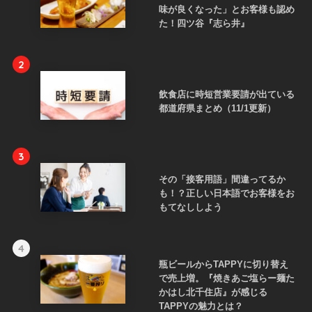
味が良くなった」とお客様も認め
た！四ツ谷『志ら井』
2
飲食店に時短営業要請が出ている
都道府県まとめ（11/1更新）
3
その「接客用語」間違ってるか
も！？正しい日本語でお客様をお
もてなししよう
4
瓶ビールからTAPPYに切り替え
で売上増。『焼きあご塩らー麺た
かはし北千住店』が感じる
TAPPYの魅力とは？