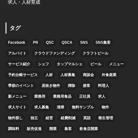
求人・人材育成
タグ
Facebook
PR
QSC
QSCA
SNS
SNS集客
アルバイト
クラウドファンディング
クラフトビール
サービス紹介
シェフ
タップマルシェ
ビール
メニュー
予約台帳サービス
人材
人材募集
商談会
外食産業
季節のイベント
居抜き物件
掃除
接客
料理人
新メニュー
業務用
業務用食品
正社員
求人
求人サイト
求人募集
清掃
無料サンプル
物件
物件探し
独立
経営
経費削減
英語
衛生管理
調味料
販売促進
開業
集客
飲食店開業