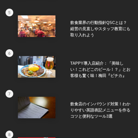
5
飲食業界の行動指針QSCとは？
経営の見直しやスタッフ教育にも
取り入れよう
6
TAPPY導入店紹介：「美味し
い！これどこのビール！？」とお
客様も驚く味！梅田『ピチカ』
7
飲食店のインバウンド対策！わか
りやすい英語表記メニューを作る
コツと便利なツール3選
8