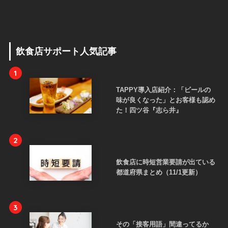
飲食店サポート人気記事
1
TAPPY導入店紹介：「ビールの
味が良くなった」とお客様も認め
た！四ツ谷『志ら井』
2
飲食店に時短営業要請が出ている
都道府県まとめ（11/1更新）
3
その「接客用語」間違ってるか