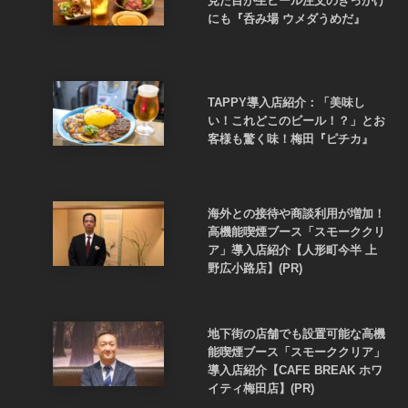
見た目が生ビール注文のきっかけ
にも『呑み場 ウメダうめだ』
TAPPY導入店紹介：「美味し
い！これどこのビール！？」とお
客様も驚く味！梅田『ピチカ』
海外との接待や商談利用が増加！
高機能喫煙ブース「スモーククリ
ア」導入店紹介【人形町今半 上
野広小路店】(PR)
地下街の店舗でも設置可能な高機
能喫煙ブース「スモーククリア」
導入店紹介【CAFE BREAK ホワ
イティ梅田店】(PR)