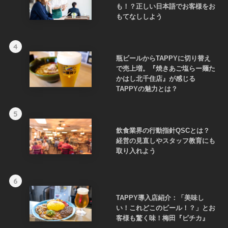
も！？正しい日本語でお客様をお
もてなししよう
4
瓶ビールからTAPPYに切り替え
で売上増。『焼きあご塩らー麺た
かはし北千住店』が感じる
TAPPYの魅力とは？
5
飲食業界の行動指針QSCとは？
経営の見直しやスタッフ教育にも
取り入れよう
6
TAPPY導入店紹介：「美味し
い！これどこのビール！？」とお
客様も驚く味！梅田『ピチカ』