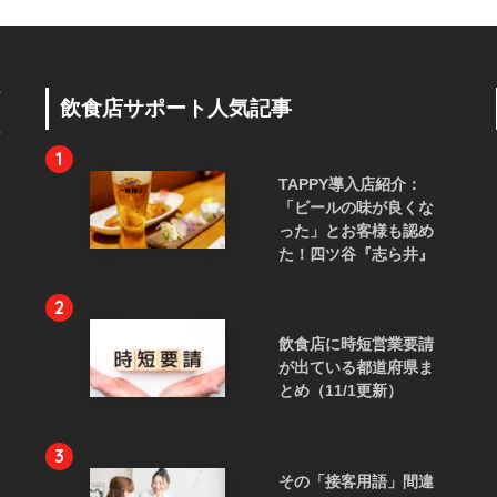
飲食店サポート人気記事
1
TAPPY導入店紹介：
「ビールの味が良くな
った」とお客様も認め
た！四ツ谷『志ら井』
2
飲食店に時短営業要請
が出ている都道府県ま
とめ（11/1更新）
3
その「接客用語」間違