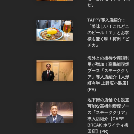
だ』
TAPPY導入店紹介：
「美味しい！これどこ
のビール！？」とお客
様も驚く味！梅田『ピ
チカ』
海外との接待や商談利
用が増加！高機能喫煙
ブース「スモーククリ
ア」導入店紹介【人形
町今半 上野広小路店】
(PR)
地下街の店舗でも設置
可能な高機能喫煙ブー
ス「スモーククリア」
導入店紹介【CAFE
BREAK ホワイティ梅
田店】(PR)