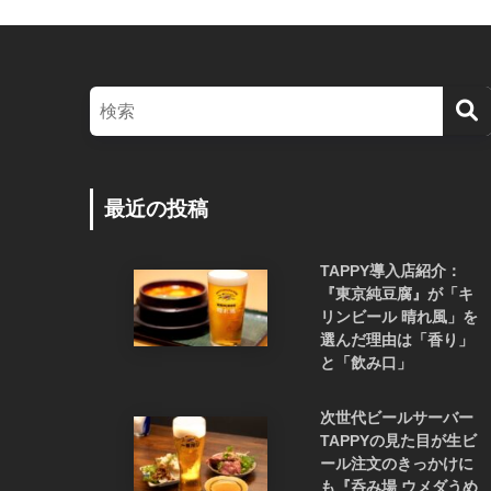
最近の投稿
TAPPY導入店紹介：
『東京純豆腐』が「キ
リンビール 晴れ風」を
選んだ理由は「香り」
と「飲み口」
次世代ビールサーバー
TAPPYの見た目が生ビ
ール注文のきっかけに
も『呑み場 ウメダうめ