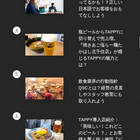
ってるかも！？正しい
日本語でお客様をおも
てなししよう
4
瓶ビールからTAPPYに
切り替えで売上増。
『焼きあご塩らー麺た
かはし北千住店』が感
じるTAPPYの魅力と
は？
5
飲食業界の行動指針
QSCとは？経営の見直
しやスタッフ教育にも
取り入れよう
6
TAPPY導入店紹介：
「美味しい！これどこ
のビール！？」とお客
様も驚く味！梅田『ピ