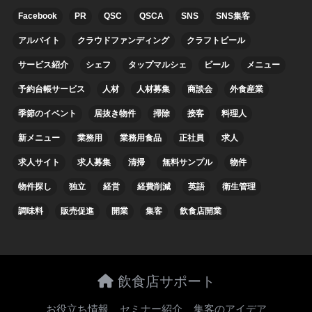
Facebook
PR
QSC
QSCA
SNS
SNS集客
アルバイト
クラウドファンディング
クラフトビール
サービス紹介
シェフ
タップマルシェ
ビール
メニュー
予約台帳サービス
人材
人材募集
商談会
外食産業
季節のイベント
居抜き物件
掃除
接客
料理人
新メニュー
業務用
業務用食品
正社員
求人
求人サイト
求人募集
清掃
無料サンプル
物件
物件探し
独立
経営
経費削減
英語
衛生管理
調味料
販売促進
開業
集客
飲食店開業
飲食店サポート
お役立ち情報
セミナー紹介
集客のアイデア