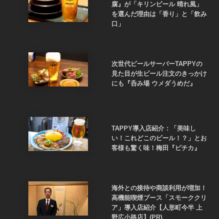
腐』が「キリンビール 晴れ風」
を選んだ理由は「香り」と「飲み
口」
次世代ビールサーバーTAPPYの
見た目が生ビール注文のきっかけ
にも『呑み場 ウメダうめだ』
TAPPY導入店紹介：「美味し
い！これどこのビール！？」とお
客様も驚く味！梅田『ピチカ』
海外との接待や商談利用が増加！
高機能喫煙ブース「スモーククリ
ア」導入店紹介【人形町今半 上
野広小路店】(PR)