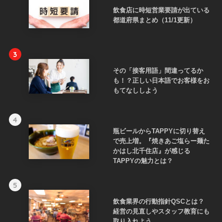
飲食店に時短営業要請が出ている
都道府県まとめ（11/1更新）
3
その「接客用語」間違ってるか
も！？正しい日本語でお客様をお
もてなししよう
4
瓶ビールからTAPPYに切り替え
で売上増。『焼きあご塩らー麺た
かはし北千住店』が感じる
TAPPYの魅力とは？
5
飲食業界の行動指針QSCとは？
経営の見直しやスタッフ教育にも
取り入れよう