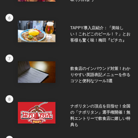
6
TAPPY導入店紹介：「美味し
い！これどこのビール！？」とお
客様も驚く味！梅田『ピチカ』
7
飲食店のインバウンド対策！わか
りやすい英語表記メニューを作る
コツと便利なツール3選
8
ナポリタンの頂点を目指せ！全国
の「ナポリタン」選手権開催！無
料エントリーで飲食店に嬉しい特
典も