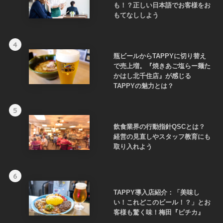
も！？正しい日本語でお客様をお
もてなししよう
4
瓶ビールからTAPPYに切り替え
で売上増。『焼きあご塩らー麺た
かはし北千住店』が感じる
TAPPYの魅力とは？
5
飲食業界の行動指針QSCとは？
経営の見直しやスタッフ教育にも
取り入れよう
6
TAPPY導入店紹介：「美味し
い！これどこのビール！？」とお
客様も驚く味！梅田『ピチカ』