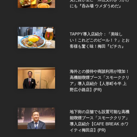
にも『呑み場 ウメダうめだ』
TAPPY導入店紹介：「美味し
い！これどこのビール！？」とお
客様も驚く味！梅田『ピチカ』
海外との接待や商談利用が増加！
高機能喫煙ブース「スモーククリ
ア」導入店紹介【人形町今半 上
野広小路店】(PR)
地下街の店舗でも設置可能な高機
能喫煙ブース「スモーククリア」
導入店紹介【CAFE BREAK ホワ
イティ梅田店】(PR)