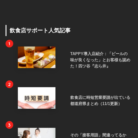
飲食店サポート人気記事
1
TAPPY導入店紹介：「ビールの
味が良くなった」とお客様も認め
た！四ツ谷『志ら井』
2
飲食店に時短営業要請が出ている
都道府県まとめ（11/1更新）
3
その「接客用語」間違ってるか