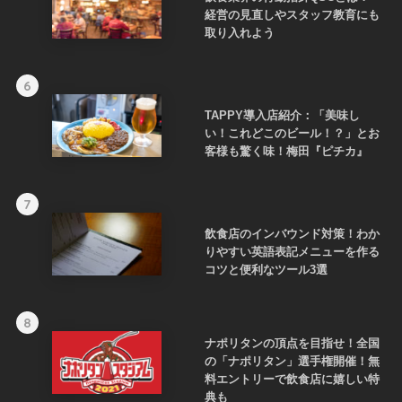
経営の見直しやスタッフ教育にも
取り入れよう
6
TAPPY導入店紹介：「美味し
い！これどこのビール！？」とお
客様も驚く味！梅田『ピチカ』
7
飲食店のインバウンド対策！わか
りやすい英語表記メニューを作る
コツと便利なツール3選
8
ナポリタンの頂点を目指せ！全国
の「ナポリタン」選手権開催！無
料エントリーで飲食店に嬉しい特
典も