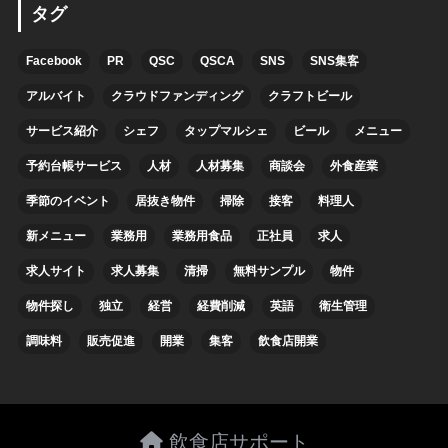
タグ
Facebook
PR
QSC
QSCA
SNS
SNS集客
アルバイト
クラウドファンディング
クラフトビール
サービス紹介
シェフ
タップマルシェ
ビール
メニュー
予約台帳サービス
人材
人材募集
商談会
外食産業
季節のイベント
居抜き物件
掃除
接客
料理人
新メニュー
業務用
業務用食品
正社員
求人
求人サイト
求人募集
清掃
無料サンプル
物件
物件探し
独立
経営
経費削減
英語
衛生管理
調味料
販売促進
開業
集客
飲食店開業
飲食店サポート