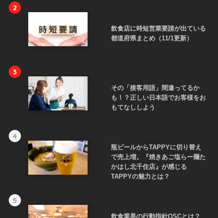
2
飲食店に時短営業要請が出ている
都道府県まとめ（11/1更新）
3
その「接客用語」間違ってるか
も！？正しい日本語でお客様をお
もてなししよう
4
瓶ビールからTAPPYに切り替え
で売上増。『焼きあご塩らー麺た
かはし北千住店』が感じる
TAPPYの魅力とは？
5
飲食業界の行動指針QSCとは？