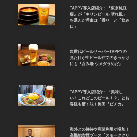
TAPPY導入店紹介：『東京純豆
腐』が「キリンビール 晴れ風」
を選んだ理由は「香り」と「飲み
口」
次世代ビールサーバーTAPPYの
見た目が生ビール注文のきっかけ
にも『呑み場 ウメダうめだ』
TAPPY導入店紹介：「美味し
い！これどこのビール！？」とお
客様も驚く味！梅田『ピチカ』
海外との接待や商談利用が増加！
高機能喫煙ブース「スモーククリ