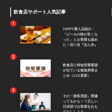
飲食店サポート人気記事
1
TAPPY導入店紹介：
「ビールの味が良くな
った」とお客様も認め
た！四ツ谷『志ら井』
2
飲食店に時短営業要請
が出ている都道府県ま
とめ（11/1更新）
3
その「接客用語」間違
ってるかも！？正しい
日本語でお客様をおも
てなししよう