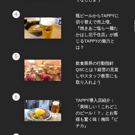
4
瓶ビールからTAPPYに
切り替えで売上増。
『焼きあご塩らー麺た
かはし北千住店』が感
じるTAPPYの魅力と
は？
5
飲食業界の行動指針
QSCとは？経営の見直
しやスタッフ教育にも
取り入れよう
6
TAPPY導入店紹介：
「美味しい！これどこ
のビール！？」とお客
様も驚く味！梅田『ピ
チカ』