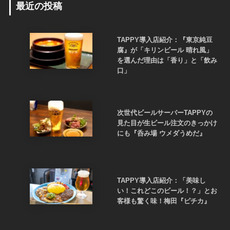
最近の投稿
TAPPY導入店紹介：『東京純豆
腐』が「キリンビール 晴れ風」
を選んだ理由は「香り」と「飲み
口」
次世代ビールサーバーTAPPYの
見た目が生ビール注文のきっかけ
にも『呑み場 ウメダうめだ』
TAPPY導入店紹介：「美味し
い！これどこのビール！？」とお
客様も驚く味！梅田『ピチカ』