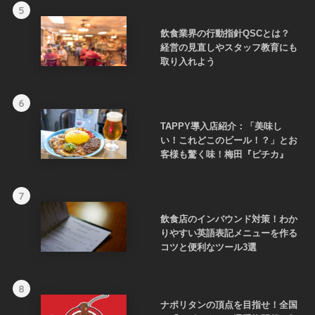
5
飲食業界の行動指針QSCとは？
経営の見直しやスタッフ教育にも
取り入れよう
6
TAPPY導入店紹介：「美味し
い！これどこのビール！？」とお
客様も驚く味！梅田『ピチカ』
7
飲食店のインバウンド対策！わか
りやすい英語表記メニューを作る
コツと便利なツール3選
8
ナポリタンの頂点を目指せ！全国