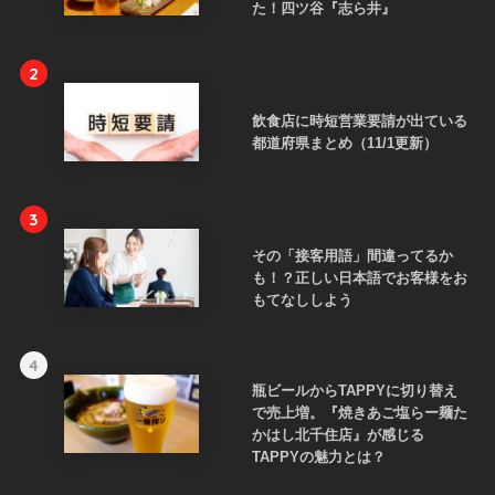
た！四ツ谷『志ら井』
2
飲食店に時短営業要請が出ている
都道府県まとめ（11/1更新）
3
その「接客用語」間違ってるか
も！？正しい日本語でお客様をお
もてなししよう
4
瓶ビールからTAPPYに切り替え
で売上増。『焼きあご塩らー麺た
かはし北千住店』が感じる
TAPPYの魅力とは？