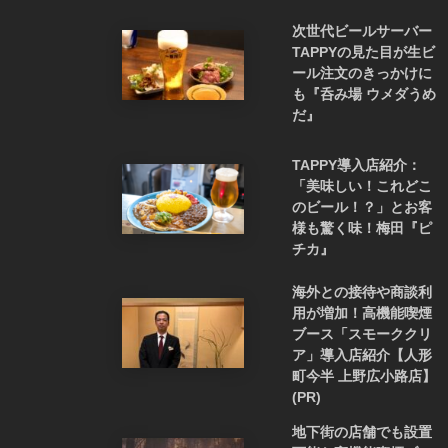
次世代ビールサーバー
TAPPYの見た目が生ビ
ール注文のきっかけに
も『呑み場 ウメダうめ
だ』
TAPPY導入店紹介：
「美味しい！これどこ
のビール！？」とお客
様も驚く味！梅田『ピ
チカ』
海外との接待や商談利
用が増加！高機能喫煙
ブース「スモーククリ
ア」導入店紹介【人形
町今半 上野広小路店】
(PR)
地下街の店舗でも設置