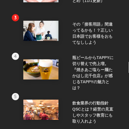
とめ（11/1更新）
3
その「接客用語」間違
ってるかも！？正しい
日本語でお客様をおも
てなししよう
4
瓶ビールからTAPPYに
切り替えで売上増。
『焼きあご塩らー麺た
かはし北千住店』が感
じるTAPPYの魅力と
は？
5
飲食業界の行動指針
QSCとは？経営の見直
しやスタッフ教育にも
取り入れよう