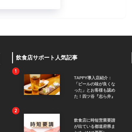
飲食店サポート人気記事
1
TAPPY導入店紹介：
「ビールの味が良くな
った」とお客様も認め
た！四ツ谷『志ら井』
2
飲食店に時短営業要請
が出ている都道府県ま