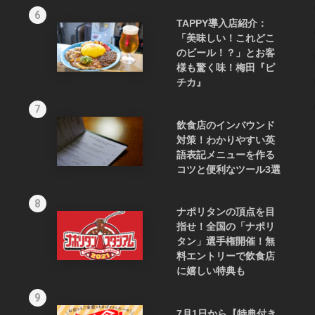
6
TAPPY導入店紹介：
「美味しい！これどこ
のビール！？」とお客
様も驚く味！梅田『ピ
チカ』
7
飲食店のインバウンド
対策！わかりやすい英
語表記メニューを作る
コツと便利なツール3選
8
ナポリタンの頂点を目
指せ！全国の「ナポリ
タン」選手権開催！無
料エントリーで飲食店
に嬉しい特典も
9
7月1日から【特典付き