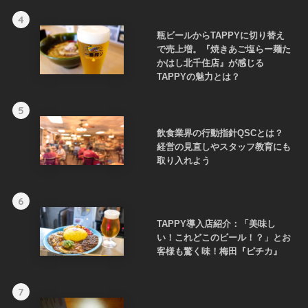
4
瓶ビールからTAPPYに切り替え
で売上増。『焼きあご塩らー麺た
かはし北千住店』が感じる
TAPPYの魅力とは？
5
飲食業界の行動指針QSCとは？
経営の見直しやスタッフ教育にも
取り入れよう
6
TAPPY導入店紹介：「美味し
い！これどこのビール！？」とお
客様も驚く味！梅田『ピチカ』
7