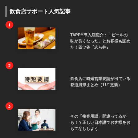
飲食店サポート人気記事
1
TAPPY導入店紹介：「ビールの
味が良くなった」とお客様も認め
た！四ツ谷『志ら井』
2
飲食店に時短営業要請が出ている
都道府県まとめ（11/1更新）
3
その「接客用語」間違ってるか
も！？正しい日本語でお客様をお
もてなししよう