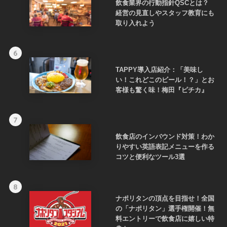
飲食業界の行動指針QSCとは？
経営の見直しやスタッフ教育にも
取り入れよう
6
TAPPY導入店紹介：「美味し
い！これどこのビール！？」とお
客様も驚く味！梅田『ピチカ』
7
飲食店のインバウンド対策！わか
りやすい英語表記メニューを作る
コツと便利なツール3選
8
ナポリタンの頂点を目指せ！全国
の「ナポリタン」選手権開催！無
料エントリーで飲食店に嬉しい特