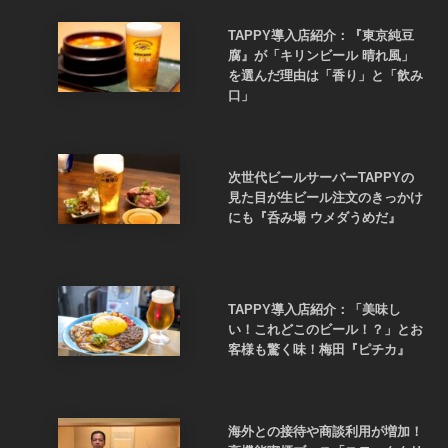
TAPPY導入店紹介：『東京純豆
腐』が「キリンビール 晴れ風」
を選んだ理由は「香り」と「飲み
口」
次世代ビールサーバーTAPPYの
見た目が生ビール注文のきっかけ
にも『呑み場 ウメダうめだ』
TAPPY導入店紹介：「美味し
い！これどこのビール！？」とお
客様も驚く味！梅田『ピチカ』
海外との接待や商談利用が増加！