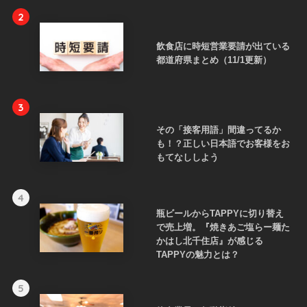
2
飲食店に時短営業要請が出ている
都道府県まとめ（11/1更新）
3
その「接客用語」間違ってるか
も！？正しい日本語でお客様をお
もてなししよう
4
瓶ビールからTAPPYに切り替え
で売上増。『焼きあご塩らー麺た
かはし北千住店』が感じる
TAPPYの魅力とは？
5