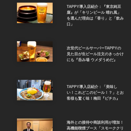
TAPPY導入店紹介：『東京純豆
腐』が「キリンビール 晴れ風」
を選んだ理由は「香り」と「飲み
口」
次世代ビールサーバーTAPPYの
見た目が生ビール注文のきっかけ
にも『呑み場 ウメダうめだ』
TAPPY導入店紹介：「美味し
い！これどこのビール！？」とお
客様も驚く味！梅田『ピチカ』
海外との接待や商談利用が増加！
高機能喫煙ブース「スモーククリ