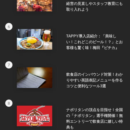
経営の見直しやスタッフ教育にも
取り入れよう
6
TAPPY導入店紹介：「美味し
い！これどこのビール！？」とお
客様も驚く味！梅田『ピチカ』
7
飲食店のインバウンド対策！わか
りやすい英語表記メニューを作る
コツと便利なツール3選
8
ナポリタンの頂点を目指せ！全国
の「ナポリタン」選手権開催！無
料エントリーで飲食店に嬉しい特
典も