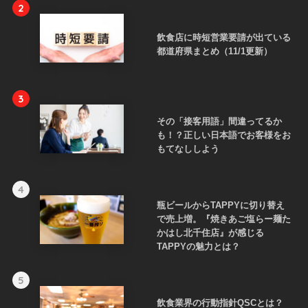
2
飲食店に時短営業要請が出ている
都道府県まとめ（11/1更新）
3
その「接客用語」間違ってるか
も！？正しい日本語でお客様をお
もてなししよう
4
瓶ビールからTAPPYに切り替え
で売上増。『焼きあご塩らー麺た
かはし北千住店』が感じる
TAPPYの魅力とは？
5
飲食業界の行動指針QSCとは？