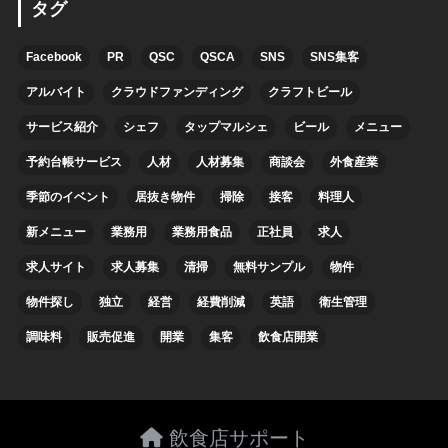
タグ
Facebook
PR
QSC
QSCA
SNS
SNS集客
アルバイト
クラウドファンディング
クラフトビール
サービス紹介
シェフ
タップマルシェ
ビール
メニュー
予約台帳サービス
人材
人材募集
商談会
外食産業
季節のイベント
居抜き物件
掃除
接客
料理人
新メニュー
業務用
業務用食品
正社員
求人
求人サイト
求人募集
清掃
無料サンプル
物件
物件探し
独立
経営
経費削減
英語
衛生管理
調味料
販売促進
開業
集客
飲食店開業
飲食店サポート