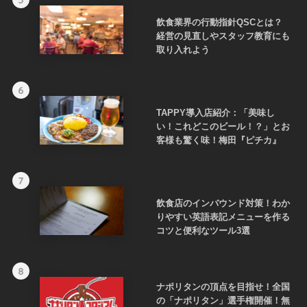
飲食業界の行動指針QSCとは？
経営の見直しやスタッフ教育にも
取り入れよう
6
TAPPY導入店紹介：「美味し
い！これどこのビール！？」とお
客様も驚く味！梅田『ピチカ』
7
飲食店のインバウンド対策！わか
りやすい英語表記メニューを作る
コツと便利なツール3選
8
ナポリタンの頂点を目指せ！全国
の「ナポリタン」選手権開催！無