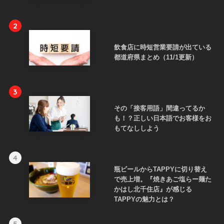
2
飲食店に時短営業要請が出ている
都道府県まとめ（11/1更新）
3
その「接客用語」間違ってるか
も！？正しい日本語でお客様をお
もてなししよう
4
瓶ビールからTAPPYに切り替え
で売上増。『焼きあご塩らー麺た
かはし北千住店』が感じる
TAPPYの魅力とは？
5