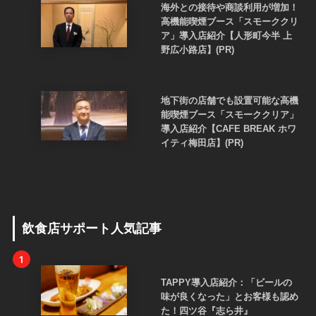
海外との接待や商談利用が増加！
高機能喫煙ブース「スモーククリ
ア」導入店紹介【人形町今半 上
野広小路店】(PR)
地下街の店舗でも設置可能な高機
能喫煙ブース「スモーククリア」
導入店紹介【CAFE BREAK ホワ
イティ梅田店】(PR)
飲食店サポート人気記事
1
TAPPY導入店紹介：「ビールの
味が良くなった」とお客様も認め
た！四ツ谷『志ら井』