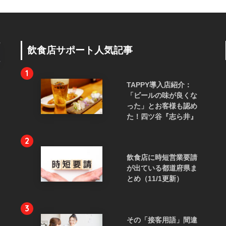
飲食店サポート人気記事
1
TAPPY導入店紹介：
「ビールの味が良くな
った」とお客様も認め
た！四ツ谷『志ら井』
2
飲食店に時短営業要請
が出ている都道府県ま
とめ（11/1更新）
3
その「接客用語」間違