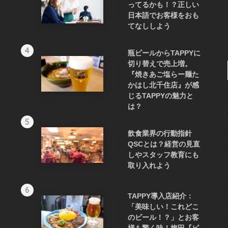
ってるかも！？正しい
日本語でお客様をおも
てなししよう
4
瓶ビールからTAPPYに
切り替えで売上増。
『焼きあご塩らー麺た
かはし北千住店』が感
じるTAPPYの魅力と
は？
5
飲食業界の行動指針
QSCとは？経営の見直
しやスタッフ教育にも
取り入れよう
6
TAPPY導入店紹介：
「美味しい！これどこ
のビール！？」とお客
様も驚く味！梅田『ピ