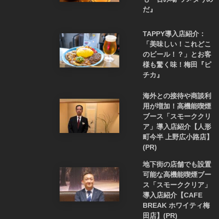
だ』
TAPPY導入店紹介：
「美味しい！これどこ
のビール！？」とお客
様も驚く味！梅田『ピ
チカ』
海外との接待や商談利
用が増加！高機能喫煙
ブース「スモーククリ
ア」導入店紹介【人形
町今半 上野広小路店】
(PR)
地下街の店舗でも設置
可能な高機能喫煙ブー
ス「スモーククリア」
導入店紹介【CAFE
BREAK ホワイティ梅
田店】(PR)