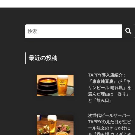
最近の投稿
TAPPY導入店紹介：
『東京純豆腐』が「キ
リンビール 晴れ風」を
選んだ理由は「香り」
と「飲み口」
次世代ビールサーバー
TAPPYの見た目が生ビ
ール注文のきっかけに
も『呑み場 ウメダうめ