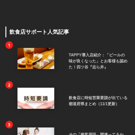
飲食店サポート人気記事
1
TAPPY導入店紹介：「ビールの
味が良くなった」とお客様も認め
た！四ツ谷『志ら井』
2
飲食店に時短営業要請が出ている
都道府県まとめ（11/1更新）
3
その「接客用語」間違ってるか