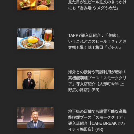
見た目が生ビール注文のきっかけ
にも『呑み場 ウメダうめだ』
TAPPY導入店紹介：「美味し
い！これどこのビール！？」とお
客様も驚く味！梅田『ピチカ』
海外との接待や商談利用が増加！
高機能喫煙ブース「スモーククリ
ア」導入店紹介【人形町今半 上
野広小路店】(PR)
地下街の店舗でも設置可能な高機
能喫煙ブース「スモーククリア」
導入店紹介【CAFE BREAK ホワ
イティ梅田店】(PR)