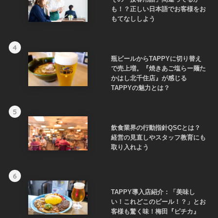
も！？正しい日本語でお客様をお
もてなししよう
4
瓶ビールからTAPPYに切り替え
で売上増。『焼きあご塩らー麺た
かはし北千住店』が感じる
TAPPYの魅力とは？
5
飲食業界の行動指針QSCとは？
経営の見直しやスタッフ教育にも
取り入れよう
6
TAPPY導入店紹介：「美味し
い！これどこのビール！？」とお
客様も驚く味！梅田『ピチカ』