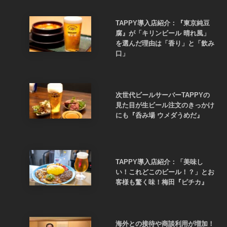
TAPPY導入店紹介：『東京純豆
腐』が「キリンビール 晴れ風」
を選んだ理由は「香り」と「飲み
口」
次世代ビールサーバーTAPPYの
見た目が生ビール注文のきっかけ
にも『呑み場 ウメダうめだ』
TAPPY導入店紹介：「美味し
い！これどこのビール！？」とお
客様も驚く味！梅田『ピチカ』
海外との接待や商談利用が増加！