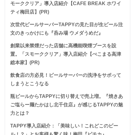
モーククリア」導入店紹介【CAFE BREAK ホワイ
ティ梅田店】(PR)
次世代ビールサーバーTAPPYの見た目が生ビール注
文のきっかけにも『呑み場 ウメダうめだ』
創業以来禁煙だった店舗に高機能喫煙ブースを設
置。「スモーククリア」導入店紹介【べこまる高津
総本家】(PR)
飲食店の方必見！ビールサーバーの洗浄をサボって
しまうとこうなる
瓶ビールからTAPPYに切り替えで売上増。『焼きあ
ご塩らー麺たかはし北千住店』が感じるTAPPYの魅
力とは？
TAPPY導入店紹介：「美味しい！これどこのビー
ル！？」とお客様も驚く味！梅田『ピチカ』