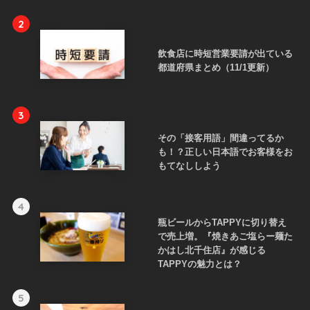
2
飲食店に時短営業要請が出ている
都道府県まとめ（11/1更新）
3
その「接客用語」間違ってるか
も！？正しい日本語でお客様をお
もてなししよう
4
瓶ビールからTAPPYに切り替え
で売上増。『焼きあご塩らー麺た
かはし北千住店』が感じる
TAPPYの魅力とは？
5