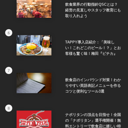
飲食業界の行動指針QSCとは？
経営の見直しやスタッフ教育にも
取り入れよう
6
TAPPY導入店紹介：「美味し
い！これどこのビール！？」とお
客様も驚く味！梅田『ピチカ』
7
飲食店のインバウンド対策！わか
りやすい英語表記メニューを作る
コツと便利なツール3選
8
ナポリタンの頂点を目指せ！全国
の「ナポリタン」選手権開催！無
料エントリーで飲食店に嬉しい特