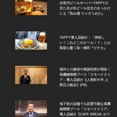
次世代ビールサーバーTAPPYの
見た目が生ビール注文のきっかけ
にも『呑み場 ウメダうめだ』
TAPPY導入店紹介：「美味し
い！これどこのビール！？」とお
客様も驚く味！梅田『ピチカ』
海外との接待や商談利用が増加！
高機能喫煙ブース「スモーククリ
ア」導入店紹介【人形町今半 上
野広小路店】(PR)
地下街の店舗でも設置可能な高機
能喫煙ブース「スモーククリア」
導入店紹介【CAFE BREAK ホワ