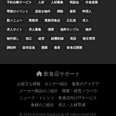
予約台帳サービス
人材
人材募集
商談会
外食産業
季節のイベント
居抜き物件
掃除
接客
料理人
新メニュー
業務用
業務用食品
正社員
求人
求人サイト
求人募集
清掃
無料サンプル
物件
物件探し
独立
経営
経費削減
英語
衛生管理
調味料
販売促進
開業
集客
飲食店開業
飲食店サポート
お役立ち情報
セミナー紹介
集客のアイデア
メーカー商品のご紹介
開業・経営ノウハウ
ニュース・トレンド
飲食店向けITサービス
食材のご紹介
求人・人材育成
© 2026 inshoku-support.jp All rights reserved.