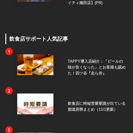
イティ梅田店】(PR)
飲食店サポート人気記事
1
TAPPY導入店紹介：「ビールの
味が良くなった」とお客様も認め
た！四ツ谷『志ら井』
2
飲食店に時短営業要請が出ている
都道府県まとめ（11/1更新）
3