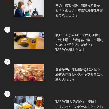
その「接客用語」間違ってるか
も！？正しい日本語でお客様をお
もてなししよう
4
瓶ビールからTAPPYに切り替え
で売上増。『焼きあご塩らー麺た
かはし北千住店』が感じる
TAPPYの魅力とは？
5
飲食業界の行動指針QSCとは？
経営の見直しやスタッフ教育にも
取り入れよう
6
TAPPY導入店紹介：「美味し
い！これどこのビール！？」とお