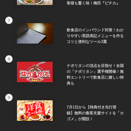
客様も驚く味！梅田『ピチカ』
7
飲食店のインバウンド対策！わか
りやすい英語表記メニューを作る
コツと便利なツール3選
8
ナポリタンの頂点を目指せ！全国
の「ナポリタン」選手権開催！無
料エントリーで飲食店に嬉しい特
典も
9
7月1日から【特典付き先行登
録】無料の集客支援サイトを「カ
ゴメ」が開設！