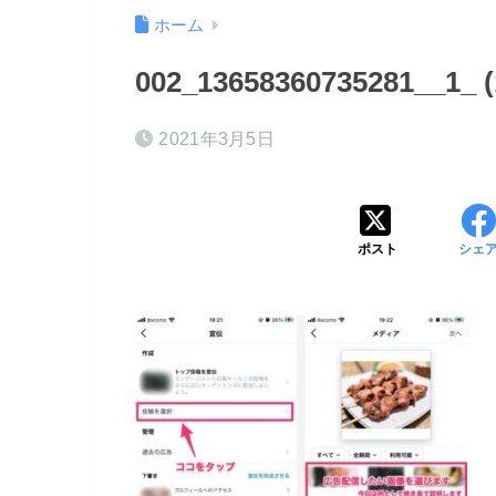
ホーム
002_13658360735281__1_ (
2021年3月5日
ポスト
シェ