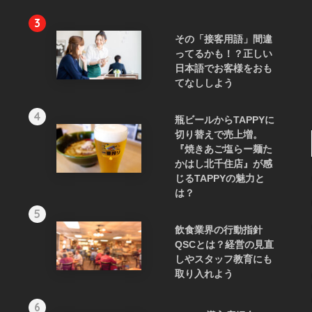
3
その「接客用語」間違
ってるかも！？正しい
日本語でお客様をおも
てなししよう
4
瓶ビールからTAPPYに
切り替えで売上増。
『焼きあご塩らー麺た
かはし北千住店』が感
じるTAPPYの魅力と
は？
5
飲食業界の行動指針
QSCとは？経営の見直
しやスタッフ教育にも
取り入れよう
6