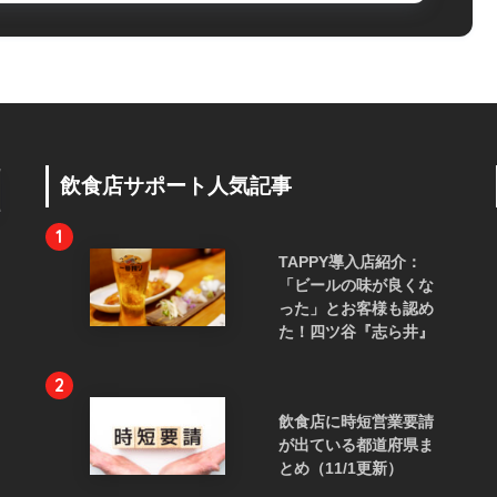
飲食店サポート人気記事
1
TAPPY導入店紹介：
「ビールの味が良くな
った」とお客様も認め
た！四ツ谷『志ら井』
2
飲食店に時短営業要請
が出ている都道府県ま
とめ（11/1更新）