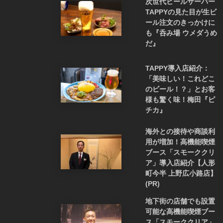
次世代ビールサーバー
TAPPYの見た目が生ビ
ール注文のきっかけに
も『呑み場 ウメダうめ
だ』
TAPPY導入店紹介：
「美味しい！これどこ
のビール！？」とお客
様も驚く味！梅田『ピ
チカ』
海外との接待や商談利
用が増加！高機能喫煙
ブース「スモーククリ
ア」導入店紹介【人形
町今半 上野広小路店】
(PR)
地下街の店舗でも設置
可能な高機能喫煙ブー
ス「スモーククリア」