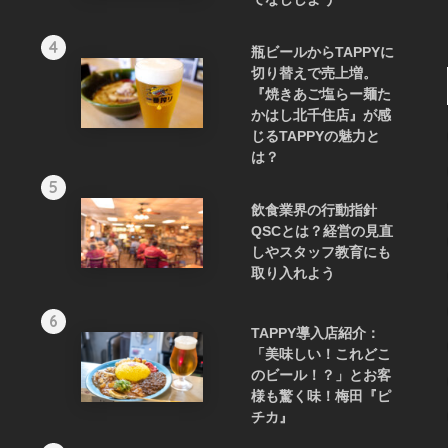
4
瓶ビールからTAPPYに
切り替えで売上増。
『焼きあご塩らー麺た
かはし北千住店』が感
じるTAPPYの魅力と
は？
5
飲食業界の行動指針
QSCとは？経営の見直
しやスタッフ教育にも
取り入れよう
6
TAPPY導入店紹介：
「美味しい！これどこ
のビール！？」とお客
様も驚く味！梅田『ピ
チカ』