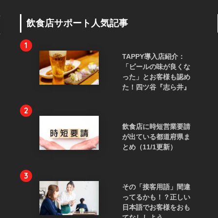
飲食店サポート人気記事
1
TAPPY導入店紹介：
「ビールの味が良くな
った」とお客様も認め
た！四ツ谷『志ら井』
2
飲食店に時短営業要請
が出ている都道府県ま
とめ（11/1更新）
3
その「接客用語」間違
ってるかも！？正しい
日本語でお客様をおも
てなししよう