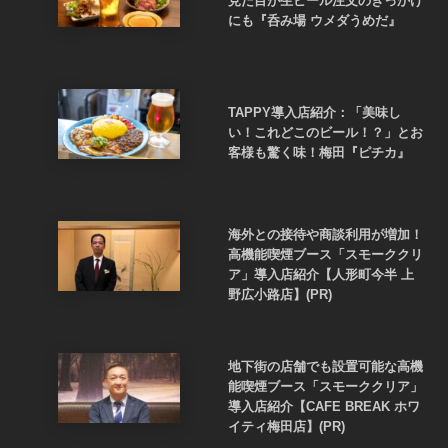
見た目が生ビール注文のきっかけ
にも『呑み場 ウメダうめだ』
TAPPY導入店紹介：「美味し
い！これどこのビール！？」とお
客様も驚く味！梅田『ピチカ』
海外との接待や商談利用が増加！
高機能喫煙ブース「スモーククリ
ア」導入店紹介【人形町今半 上
野広小路店】(PR)
地下街の店舗でも設置可能な高機
能喫煙ブース「スモーククリア」
導入店紹介【CAFE BREAK ホワ
イティ梅田店】(PR)