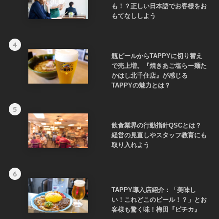
も！？正しい日本語でお客様をお
もてなししよう
4
瓶ビールからTAPPYに切り替え
で売上増。『焼きあご塩らー麺た
かはし北千住店』が感じる
TAPPYの魅力とは？
5
飲食業界の行動指針QSCとは？
経営の見直しやスタッフ教育にも
取り入れよう
6
TAPPY導入店紹介：「美味し
い！これどこのビール！？」とお
客様も驚く味！梅田『ピチカ』