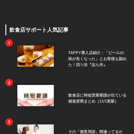
飲食店サポート人気記事
1
TAPPY導入店紹介：「ビールの
味が良くなった」とお客様も認め
た！四ツ谷『志ら井』
2
飲食店に時短営業要請が出ている
都道府県まとめ（11/1更新）
3
その「接客用語」間違ってるか