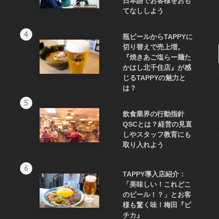
日本語でお客様をおも
てなししよう
4
瓶ビールからTAPPYに
切り替えで売上増。
『焼きあご塩らー麺た
かはし北千住店』が感
じるTAPPYの魅力と
は？
5
飲食業界の行動指針
QSCとは？経営の見直
しやスタッフ教育にも
取り入れよう
6
TAPPY導入店紹介：
「美味しい！これどこ
のビール！？」とお客
様も驚く味！梅田『ピ
チカ』