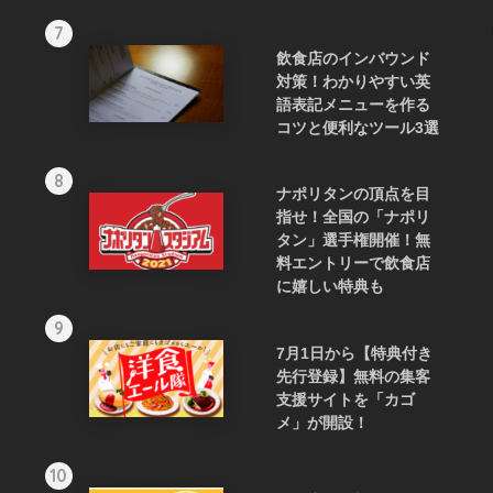
7
飲食店のインバウンド
対策！わかりやすい英
語表記メニューを作る
コツと便利なツール3選
8
ナポリタンの頂点を目
指せ！全国の「ナポリ
タン」選手権開催！無
料エントリーで飲食店
に嬉しい特典も
9
7月1日から【特典付き
先行登録】無料の集客
支援サイトを「カゴ
メ」が開設！
10