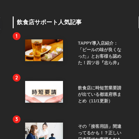
飲食店サポート人気記事
1
TAPPY導入店紹介：
「ビールの味が良くな
った」とお客様も認め
た！四ツ谷『志ら井』
2
飲食店に時短営業要請
が出ている都道府県ま
とめ（11/1更新）
3
その「接客用語」間違
ってるかも！？正しい