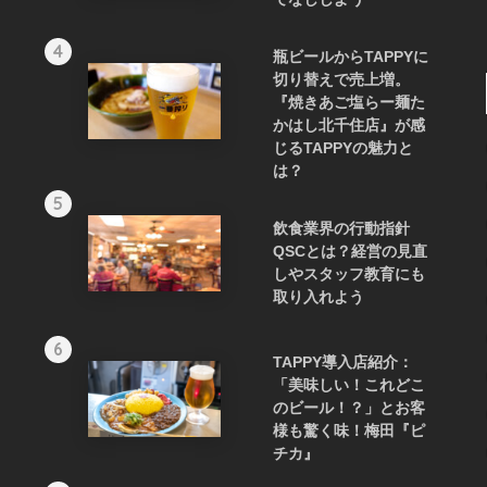
4
瓶ビールからTAPPYに
切り替えで売上増。
『焼きあご塩らー麺た
かはし北千住店』が感
じるTAPPYの魅力と
は？
5
飲食業界の行動指針
QSCとは？経営の見直
しやスタッフ教育にも
取り入れよう
6
TAPPY導入店紹介：
「美味しい！これどこ
のビール！？」とお客
様も驚く味！梅田『ピ
チカ』