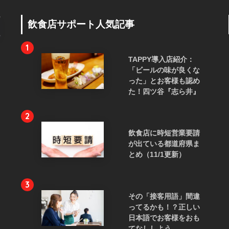
飲食店サポート人気記事
1
TAPPY導入店紹介：
「ビールの味が良くな
った」とお客様も認め
た！四ツ谷『志ら井』
2
飲食店に時短営業要請
が出ている都道府県ま
とめ（11/1更新）
3
その「接客用語」間違
ってるかも！？正しい
日本語でお客様をおも
てなししよう