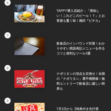
6
TAPPY導入店紹介：「美味し
い！これどこのビール！？」とお
客様も驚く味！梅田『ピチカ』
7
飲食店のインバウンド対策！わか
りやすい英語表記メニューを作る
コツと便利なツール3選
8
ナポリタンの頂点を目指せ！全国
の「ナポリタン」選手権開催！無
料エントリーで飲食店に嬉しい特
典も
9
7月1日から【特典付き先行登