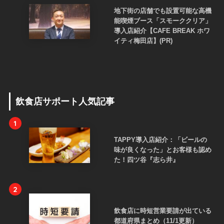
地下街の店舗でも設置可能な高機
能喫煙ブース「スモーククリア」
導入店紹介【CAFE BREAK ホワ
イティ梅田店】(PR)
飲食店サポート人気記事
1
TAPPY導入店紹介：「ビールの
味が良くなった」とお客様も認め
た！四ツ谷『志ら井』
2
飲食店に時短営業要請が出ている
都道府県まとめ（11/1更新）