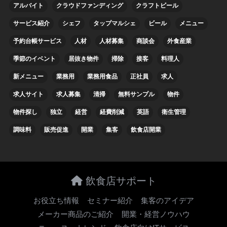
アルバイト
クラウドファンディング
クラフトビール
サービス紹介
シェフ
タップマルシェ
ビール
メニュー
予約台帳サービス
人材
人材募集
商談会
外食産業
季節のイベント
居抜き物件
掃除
接客
料理人
新メニュー
業務用
業務用食品
正社員
求人
求人サイト
求人募集
清掃
無料サンプル
物件
物件探し
独立
経営
経費削減
英語
衛生管理
調味料
販売促進
開業
集客
飲食店開業
飲食店サポート
お役立ち情報
セミナー紹介
集客のアイデア
メーカー商品のご紹介
開業・経営ノウハウ