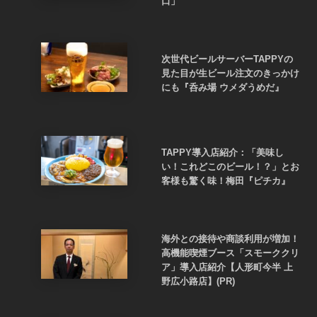
口」
次世代ビールサーバーTAPPYの
見た目が生ビール注文のきっかけ
にも『呑み場 ウメダうめだ』
TAPPY導入店紹介：「美味し
い！これどこのビール！？」とお
客様も驚く味！梅田『ピチカ』
海外との接待や商談利用が増加！
高機能喫煙ブース「スモーククリ
ア」導入店紹介【人形町今半 上
野広小路店】(PR)