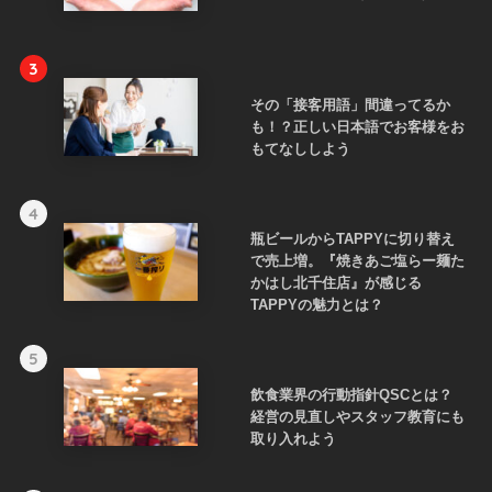
3
その「接客用語」間違ってるか
も！？正しい日本語でお客様をお
もてなししよう
4
瓶ビールからTAPPYに切り替え
で売上増。『焼きあご塩らー麺た
かはし北千住店』が感じる
TAPPYの魅力とは？
5
飲食業界の行動指針QSCとは？
経営の見直しやスタッフ教育にも
取り入れよう