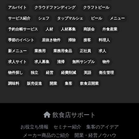
アルバイト
クラウドファンディング
クラフトビール
サービス紹介
シェフ
タップマルシェ
ビール
メニュー
予約台帳サービス
人材
人材募集
商談会
外食産業
季節のイベント
居抜き物件
掃除
接客
料理人
新メニュー
業務用
業務用食品
正社員
求人
求人サイト
求人募集
清掃
無料サンプル
物件
物件探し
独立
経営
経費削減
英語
衛生管理
調味料
販売促進
開業
集客
飲食店開業
飲食店サポート
お役立ち情報
セミナー紹介
集客のアイデア
メーカー商品のご紹介
開業・経営ノウハウ