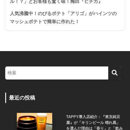
ル！？」とお客様も驚く味！梅田『ピチカ』
人気沸騰中！のびるポテト「アリゴ」がハインツの
マッシュポテトで簡単に作れた！
最近の投稿
TAPPY導入店紹介：『東京純豆
腐』が「キリンビール 晴れ風」
を選んだ理由は「香り」と「飲み