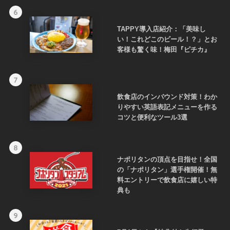
6
TAPPY導入店紹介：「美味し
い！これどこのビール！？」とお
客様も驚く味！梅田『ピチカ』
7
飲食店のインバウンド対策！わか
りやすい英語表記メニューを作る
コツと便利なツール3選
8
ナポリタンの頂点を目指せ！全国
の「ナポリタン」選手権開催！無
料エントリーで飲食店に嬉しい特
典も
9