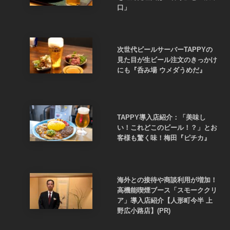
口」
次世代ビールサーバーTAPPYの
見た目が生ビール注文のきっかけ
にも『呑み場 ウメダうめだ』
TAPPY導入店紹介：「美味し
い！これどこのビール！？」とお
客様も驚く味！梅田『ピチカ』
海外との接待や商談利用が増加！
高機能喫煙ブース「スモーククリ
ア」導入店紹介【人形町今半 上
野広小路店】(PR)