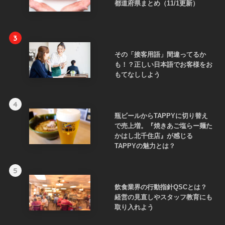
都道府県まとめ（11/1更新）
3
その「接客用語」間違ってるか
も！？正しい日本語でお客様をお
もてなししよう
4
瓶ビールからTAPPYに切り替え
で売上増。『焼きあご塩らー麺た
かはし北千住店』が感じる
TAPPYの魅力とは？
5
飲食業界の行動指針QSCとは？
経営の見直しやスタッフ教育にも
取り入れよう