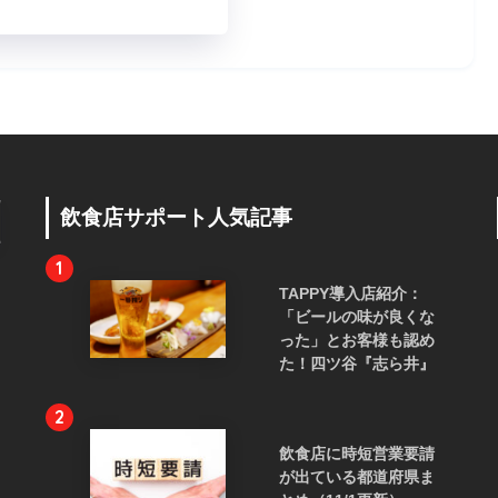
飲食店サポート人気記事
1
TAPPY導入店紹介：
「ビールの味が良くな
った」とお客様も認め
た！四ツ谷『志ら井』
2
飲食店に時短営業要請
が出ている都道府県ま