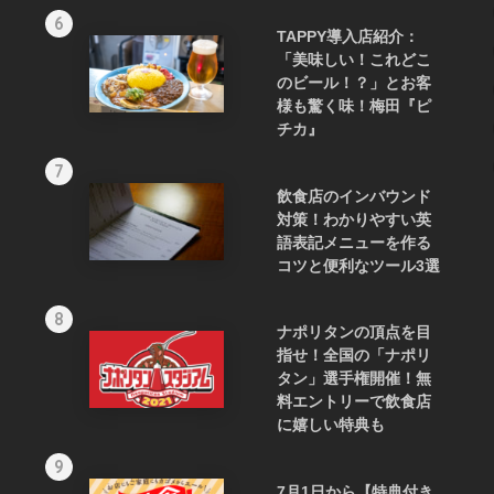
6
TAPPY導入店紹介：
「美味しい！これどこ
のビール！？」とお客
様も驚く味！梅田『ピ
チカ』
7
飲食店のインバウンド
対策！わかりやすい英
語表記メニューを作る
コツと便利なツール3選
8
ナポリタンの頂点を目
指せ！全国の「ナポリ
タン」選手権開催！無
料エントリーで飲食店
に嬉しい特典も
9
7月1日から【特典付き