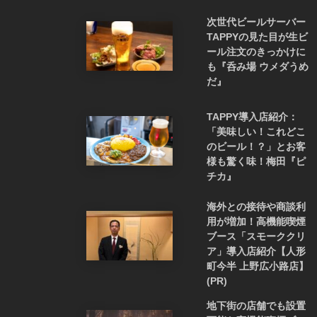
次世代ビールサーバー
TAPPYの見た目が生ビ
ール注文のきっかけに
も『呑み場 ウメダうめ
だ』
TAPPY導入店紹介：
「美味しい！これどこ
のビール！？」とお客
様も驚く味！梅田『ピ
チカ』
海外との接待や商談利
用が増加！高機能喫煙
ブース「スモーククリ
ア」導入店紹介【人形
町今半 上野広小路店】
(PR)
地下街の店舗でも設置