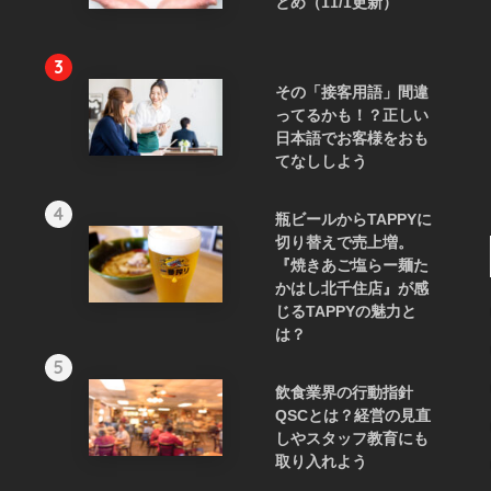
とめ（11/1更新）
3
その「接客用語」間違
ってるかも！？正しい
日本語でお客様をおも
てなししよう
4
瓶ビールからTAPPYに
切り替えで売上増。
『焼きあご塩らー麺た
かはし北千住店』が感
じるTAPPYの魅力と
は？
5
飲食業界の行動指針
QSCとは？経営の見直
しやスタッフ教育にも
取り入れよう