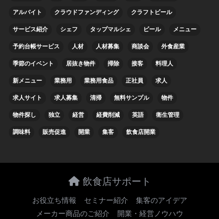
アルバイト
クラウドファンディング
クラフトビール
サービス紹介
シェフ
タップマルシェ
ビール
メニュー
予約台帳サービス
人材
人材募集
商談会
外食産業
季節のイベント
居抜き物件
掃除
接客
料理人
新メニュー
業務用
業務用食品
正社員
求人
求人サイト
求人募集
清掃
無料サンプル
物件
物件探し
独立
経営
経費削減
英語
衛生管理
調味料
販売促進
開業
集客
飲食店開業
飲食店サポート
お役立ち情報
セミナー紹介
集客のアイデア
メーカー商品のご紹介
開業・経営ノウハウ