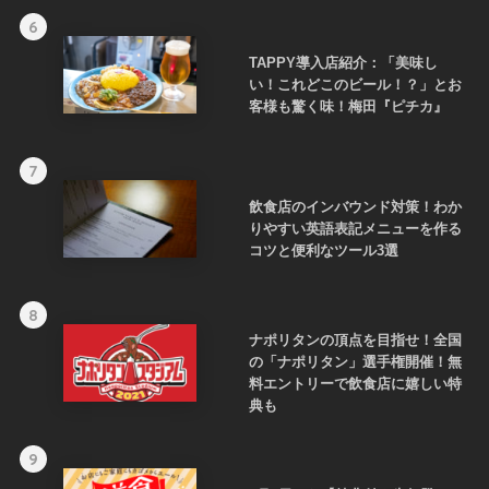
6
TAPPY導入店紹介：「美味し
い！これどこのビール！？」とお
客様も驚く味！梅田『ピチカ』
7
飲食店のインバウンド対策！わか
りやすい英語表記メニューを作る
コツと便利なツール3選
8
ナポリタンの頂点を目指せ！全国
の「ナポリタン」選手権開催！無
料エントリーで飲食店に嬉しい特
典も
9