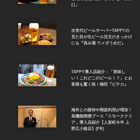
口」
次世代ビールサーバーTAPPYの
見た目が生ビール注文のきっかけ
にも『呑み場 ウメダうめだ』
TAPPY導入店紹介：「美味し
い！これどこのビール！？」とお
客様も驚く味！梅田『ピチカ』
海外との接待や商談利用が増加！
高機能喫煙ブース「スモーククリ
ア」導入店紹介【人形町今半 上
野広小路店】(PR)