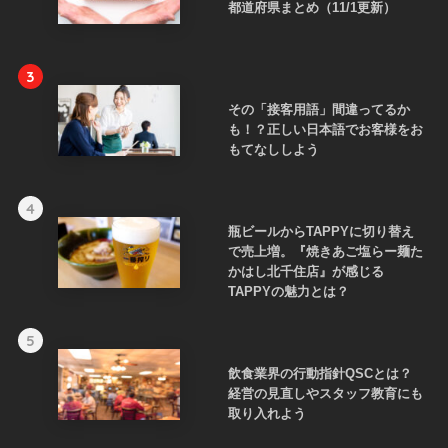
都道府県まとめ（11/1更新）
3
その「接客用語」間違ってるか
も！？正しい日本語でお客様をお
もてなししよう
4
瓶ビールからTAPPYに切り替え
で売上増。『焼きあご塩らー麺た
かはし北千住店』が感じる
TAPPYの魅力とは？
5
飲食業界の行動指針QSCとは？
経営の見直しやスタッフ教育にも
取り入れよう