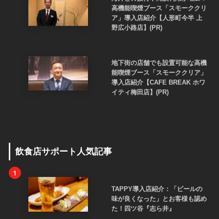
高機能喫煙ブース「スモーククリ
ア」導入店紹介【人形町今半 上
野広小路店】(PR)
地下街の店舗でも設置可能な高機
能喫煙ブース「スモーククリア」
導入店紹介【CAFE BREAK ホワ
イティ梅田店】(PR)
飲食店サポート人気記事
1
TAPPY導入店紹介：「ビールの
味が良くなった」とお客様も認め
た！四ツ谷『志ら井』