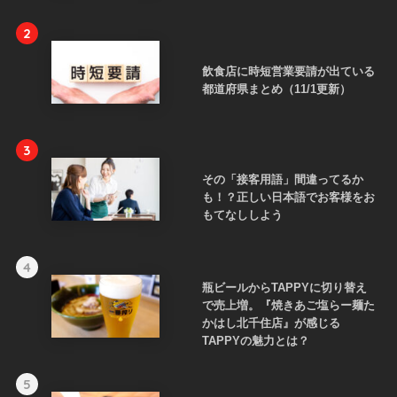
2
飲食店に時短営業要請が出ている
都道府県まとめ（11/1更新）
3
その「接客用語」間違ってるか
も！？正しい日本語でお客様をお
もてなししよう
4
瓶ビールからTAPPYに切り替え
で売上増。『焼きあご塩らー麺た
かはし北千住店』が感じる
TAPPYの魅力とは？
5