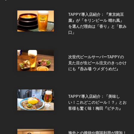
TAPPY導入店紹介：『東京純豆
腐』が「キリンビール 晴れ風」
を選んだ理由は「香り」と「飲み
口」
次世代ビールサーバーTAPPYの
見た目が生ビール注文のきっかけ
にも『呑み場 ウメダうめだ』
TAPPY導入店紹介：「美味し
い！これどこのビール！？」とお
客様も驚く味！梅田『ピチカ』
海外との接待や商談利用が増加！