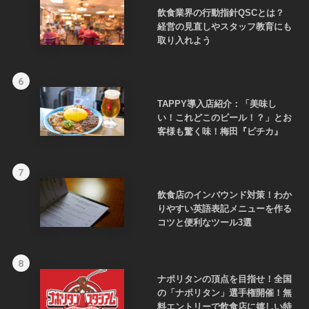
飲食業界の行動指針QSCとは？
経営の見直しやスタッフ教育にも
取り入れよう
6
TAPPY導入店紹介：「美味し
い！これどこのビール！？」とお
客様も驚く味！梅田『ピチカ』
7
飲食店のインバウンド対策！わか
りやすい英語表記メニューを作る
コツと便利なツール3選
8
ナポリタンの頂点を目指せ！全国
の「ナポリタン」選手権開催！無
料エントリーで飲食店に嬉しい特