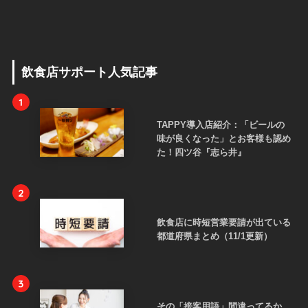
飲食店サポート人気記事
1
TAPPY導入店紹介：「ビールの
味が良くなった」とお客様も認め
た！四ツ谷『志ら井』
2
飲食店に時短営業要請が出ている
都道府県まとめ（11/1更新）
3
その「接客用語」間違ってるか