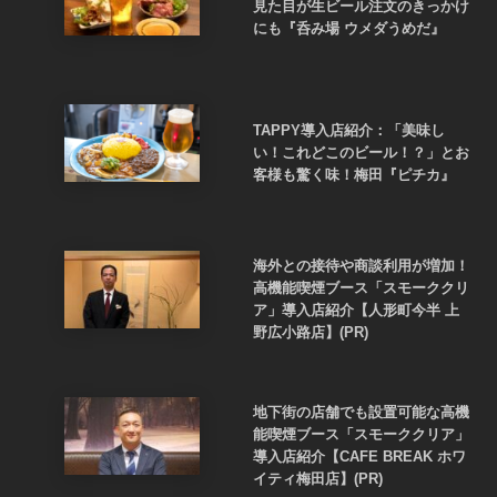
見た目が生ビール注文のきっかけ
にも『呑み場 ウメダうめだ』
TAPPY導入店紹介：「美味し
い！これどこのビール！？」とお
客様も驚く味！梅田『ピチカ』
海外との接待や商談利用が増加！
高機能喫煙ブース「スモーククリ
ア」導入店紹介【人形町今半 上
野広小路店】(PR)
地下街の店舗でも設置可能な高機
能喫煙ブース「スモーククリア」
導入店紹介【CAFE BREAK ホワ
イティ梅田店】(PR)