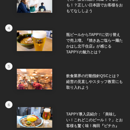
も！？正しい日本語でお客様をお
もてなししよう
4
瓶ビールからTAPPYに切り替え
で売上増。『焼きあご塩らー麺た
かはし北千住店』が感じる
TAPPYの魅力とは？
5
飲食業界の行動指針QSCとは？
経営の見直しやスタッフ教育にも
取り入れよう
6
TAPPY導入店紹介：「美味し
い！これどこのビール！？」とお
客様も驚く味！梅田『ピチカ』